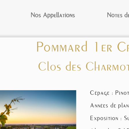
Nos Appellations
Notes de
Pommard 1er C
Clos des Charmo
Cépage :
Pino
Années de pl
Exposition : 