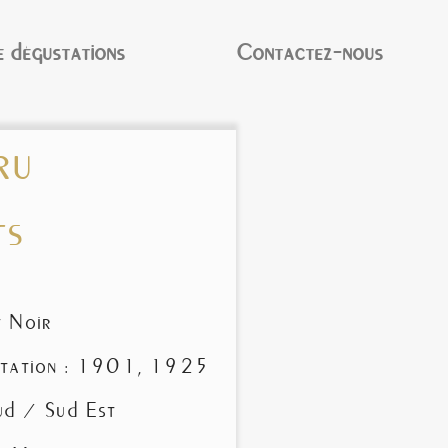
 dégustations
Contactez-nous
ru
ts
t Noir
antation : 1901, 1925
Sud / Sud Est