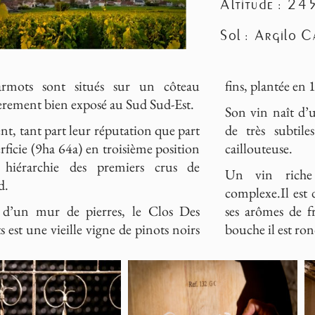
Altitude : 24
Sol : Argilo C
rmots sont situés sur un côteau
fins, plantée en 
ièrement bien exposé au Sud Sud-Est.
Son vin naît d’u
uent, tant part leur réputation que part
de très subtile
rficie (9ha 64a) en troisième position
caillouteuse.
 hiérarchie des premiers crus de
Un vin riche
d.
complexe.Il est 
 d’un mur de pierres, le Clos Des
ses arômes de f
est une vieille vigne de pinots noirs
bouche il est ro