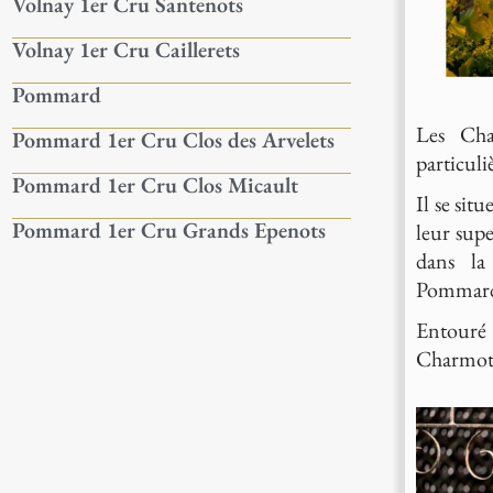
Volnay 1er Cru Santenots
Volnay 1er Cru Caillerets
Pommard
Les Cha
Pommard 1er Cru Clos des Arvelets
particul
Pommard 1er Cru Clos Micault
Il se sit
Pommard 1er Cru Grands Epenots
leur supe
dans la
Pommar
Entouré
Charmots 